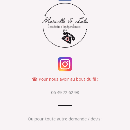
c
e
b
o
o
k
☎ Pour nous avoir au bout du fil :
06 49 72 62 98
Ou pour toute autre demande / devis :